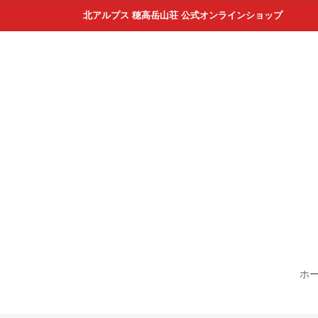
北アルプス 穂高岳山荘 公式オンラインショップ
ホ