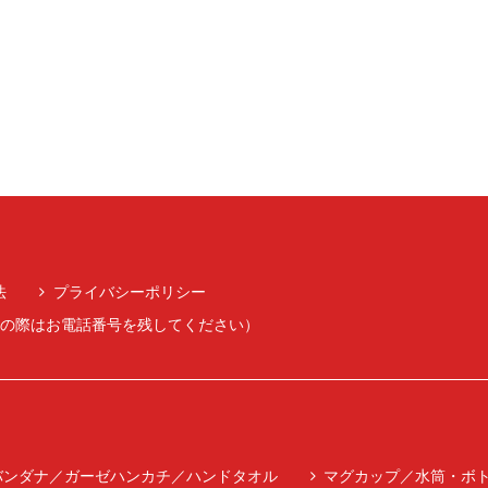
法
プライバシーポリシー
留守電の際はお電話番号を残してください）
バンダナ／ガーゼハンカチ／ハンドタオル
マグカップ／水筒・ボ