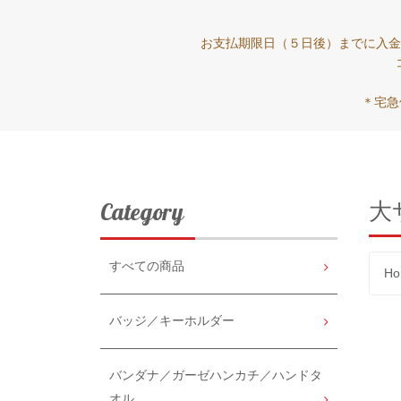
お支払期限日（５日後）までに入金
＊宅急
大
Category
すべての商品
Ho
バッジ／キーホルダー
バンダナ／ガーゼハンカチ／ハンドタ
オル